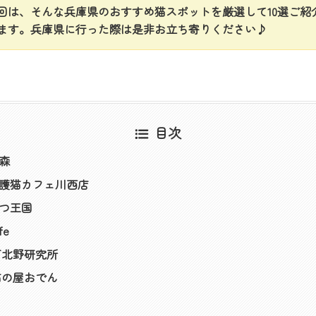
回は、そんな兵庫県のおすすめ猫スポットを厳選して
10選
ご紹
ます。兵庫県に行った際は是非お立ち寄りください♪
目次
森
護猫カフェ川西店
つ王国
fe
戸北野研究所
猫の屋おでん