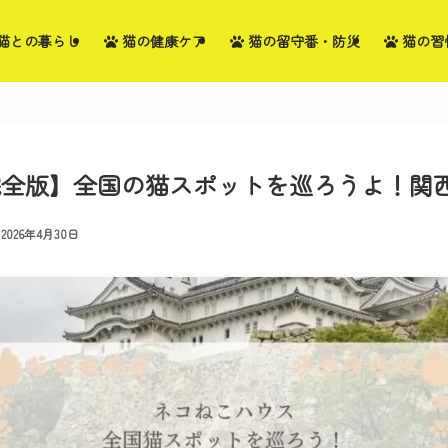
猫との暮らし
猫の健康ケア
猫の留守番・防災
猫の習
年完全版】全国の猫スポットを巡ろうよ！関西編
2026年4月30日