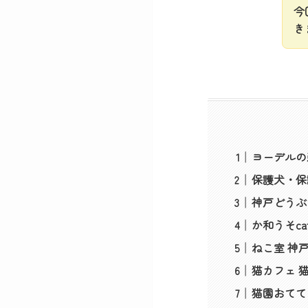
今
き
ヨーデルの
保護犬・保
神戸どうぶ
か和うそca
ねこ室 神
猫カフェ 
猫園おてて