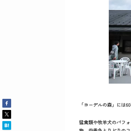
「ヨーデルの森」
には6
猛禽類や牧羊犬のパフォ
物、四季色とりどりのフ